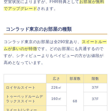
空室状況によりますが、FHR特典として
お部屋が無料
でアップグレード
されます。
コンラッド東京のお部屋の種類
コンラッド東京のお部屋は全290室あり、
スイートルー
ムが多いのが特徴
です。どのお部屋にも共通するので
すが、シティビューよりもベイビューの方がお値段が
高めとなっています。
広さ
部屋数
階数
ロイヤルスイート
226㎡
37F
トゥーベッドルームデ
160㎡
37F
ラックススイート
68
スイート(シティー、