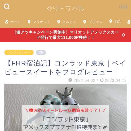
ホーム
マリオット
ヒルトン
プリンス
IHG
〈激アツキャンペーン実施中〉マリオットアメックスカー
ド発行で最大111,000P獲得！！
クレジットカード
PR
【FHR宿泊記】コンラッド東京｜ベイ
ビュースイートをブログレビュー
2022-04-02
/
2023-04-13